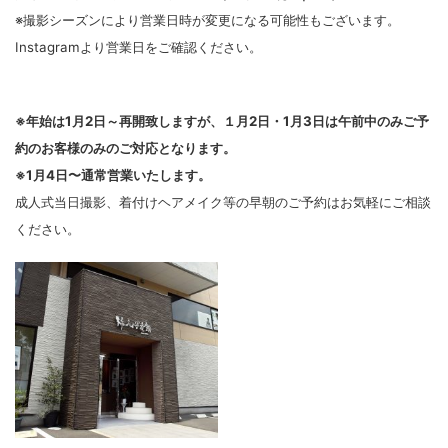
※撮影シーズンにより営業日時が変更になる可能性もございます。
Instagramより営業日をご確認ください。
※年始は1月2日～再開致しますが、１月2日・1月3日は午前中のみご予
約のお客様のみのご対応となります。
※1月4日〜通常営業いたします。
成人式当日撮影、着付けヘアメイク等の早朝のご予約はお気軽にご相談
ください。