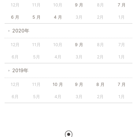
12月
11月
10月
9 月
8月
7 月
6 月
5 月
4 月
3月
2月
1月
2020年
12月
11月
10月
9 月
8月
7月
6月
5月
4月
3月
2月
1月
2019年
12月
11月
10 月
9 月
8 月
7 月
6月
5月
4月
3月
2月
1月