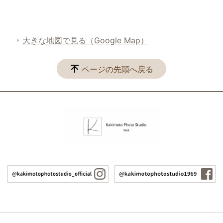
大きな地図で見る（Google Map）
ページの先頭へ戻る