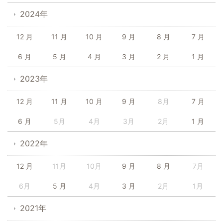
2024年
12 月
11 月
10 月
9 月
8 月
7 月
6 月
5 月
4 月
3 月
2 月
1 月
2023年
12 月
11 月
10 月
9 月
8月
7 月
6 月
5月
4月
3月
2月
1 月
2022年
12 月
11月
10月
9 月
8 月
7月
6月
5 月
4月
3 月
2月
1月
2021年