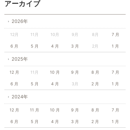
アーカイブ
2026年
12月
11月
10月
9月
8月
7 月
6 月
5 月
4 月
3 月
2月
1 月
2025年
12 月
11月
10 月
9 月
8 月
7 月
6 月
5 月
4 月
3月
2 月
1 月
2024年
12 月
11 月
10 月
9 月
8 月
7 月
6 月
5 月
4 月
3 月
2 月
1 月