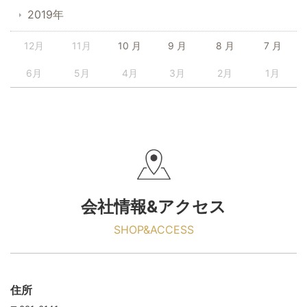
2019年
12月
11月
10 月
9 月
8 月
7 月
6月
5月
4月
3月
2月
1月
会社情報&アクセス
SHOP&ACCESS
住所