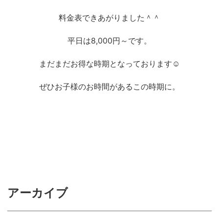
料金表できあがりました＾＾
平日は8,000円～です。
まだまだお得な時期となっております☺
ぜひお子様のお時間があるこの時期に。
アーカイブ