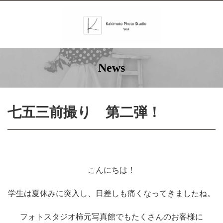
News
七五三前撮り 第二弾！
こんにちは！
学生は夏休みに突入し、日差しも痛くなってきましたね。
フォトスタジオ柿元写真館でもたくさんのお客様に