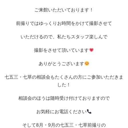
ご来館いただいております！
前撮りではゆっくりお時間をかけて撮影させて
いただけるので、私たちスタッフ楽しんで
撮影をさせて頂いています
ありがとうございます
七五三・七草の相談会もたくさんの方にご参加いただきま
した！
相談会のほうは随時受け付けておりますので
お気軽にお電話ください
そして8月・9月の七五三・七草前撮りの