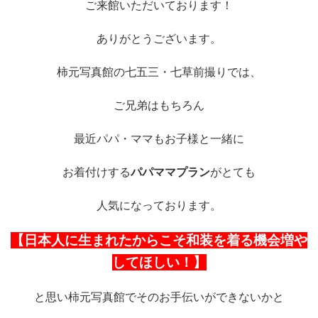
ご来館いただいております！
ありがとうございます。
柿元写真館の七五三・七草前撮りでは、
ご兄弟はもちろん
最近パパ・ママもお子様と一緒に
お着付けする
パパママプラン
がとても
人気になっております。
【日本人に生まれたからこそ和装を着る機会増や
してほしい！】
と思い柿元写真館でそのお手伝いができないかと