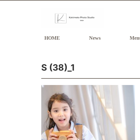
HOME
News
Men
S (38)_1