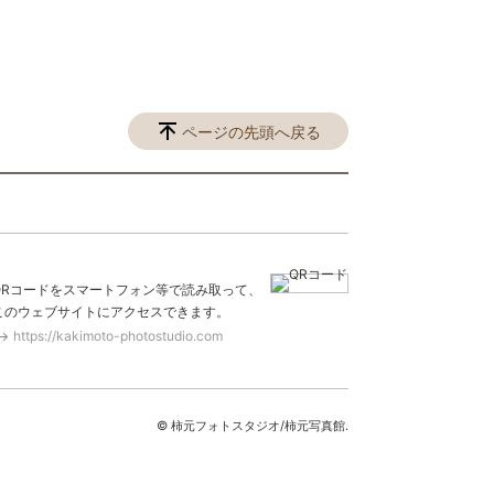
ページの先頭へ戻る
QRコードをスマートフォン等で読み取って、
このウェブサイトにアクセスできます。
https://kakimoto-photostudio.com
© 柿元フォトスタジオ/柿元写真館.